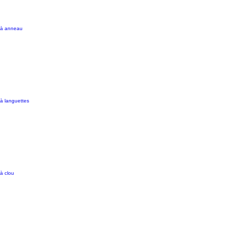
 à anneau
à languettes
à clou