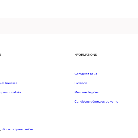
S
INFORMATIONS
Contactez-nous
s et housses
Livraison
 personnalisés
Mentions légales
Conditions générales de vente
s,
cliquez ici pour vérifier
.