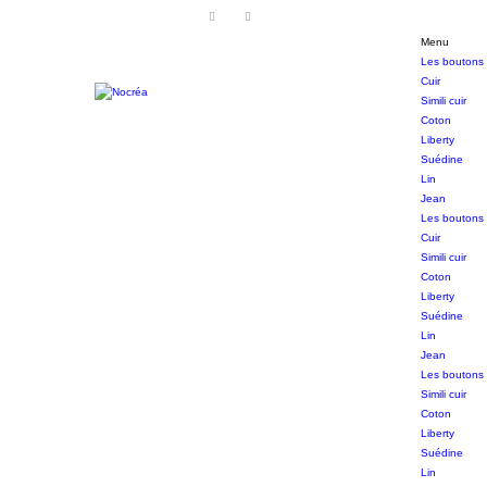
Contactez-nous
Menu
Les boutons
Cuir
Simili cuir
Coton
Liberty
Suédine
Lin
Jean
Les boutons 
Cuir
Simili cuir
Coton
Liberty
Suédine
Lin
Jean
Les boutons 
Simili cuir
Coton
Liberty
Suédine
Lin