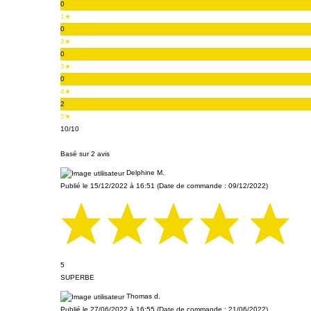
0
1★
0
2★
0
3★
0
4★
2
5★
10
/10
Basé sur 2 avis
Delphine M.
Publié le 15/12/2022 à 16:51
(Date de commande : 09/12/2022)
5
SUPERBE
Thomas d.
Publié le 27/06/2022 à 16:55
(Date de commande : 21/06/2022)