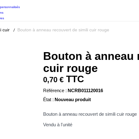
personnalisés
ons
res
li cuir
Bouton à anneau recouvert de simili cuir rouge
Bouton à anneau r
cuir rouge
TTC
0,70 €
Référence :
NCRB011120016
État :
Nouveau produit
Bouton à anneau recouvert de simili cuir rouge
Vendu à l'unité